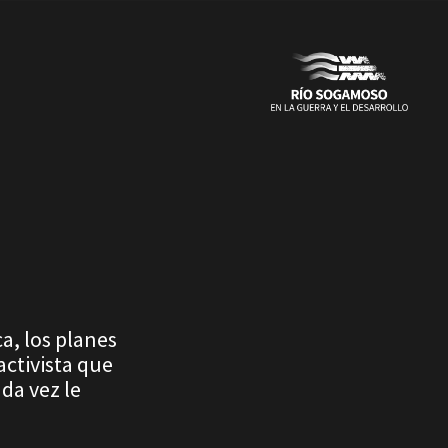
E
a, los planes
ctivista que
ada vez le