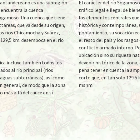
santandereano es una subregión
El carácter del río Sogamoso
encuentra la cuenca
tráfico legal e ilegal de bien
Sogamoso. Una cuenca que tiene
los elementos centrales que
ctáreas, que va desde su origen,
histórica y contemporánea, 
los ríos Chicamocha y Suárez,
poblamiento, su vocación ec
 129,5 km. desemboca en el río
el resto del país y los rasgos 
conflicto armado interno. Po
ubicación sino su riqueza natu
ica incluye también todos los
devenir histórico de la zona, 
dos al río principal (ríos
pena tener en cuenta la ampli
 aguas subterráneas), así como
corto que, en tan solo 129.5 
en general, de modo que la zona
msnm.
 más allá del cauce en sí.